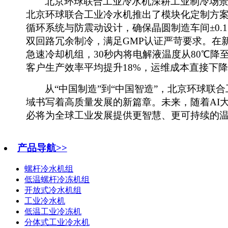
北京环球联合工业冷水机
深耕
工业制冷场
北京环球联合
工业冷水机
推出
了
模块化定制方
循环系统与防震动设计，确保晶圆制造车间
±0
双回路冗余制冷，满足
GMP认证严苛要求
。
在
急速冷却机组，
30秒内将电解液温度从80℃降
客户生产效率平均提升18%，运维成本
直接
下降
从
“中国制造”到“中国智造”，北京环球联合
域书写着高质量发展的新篇章。未来，随着
AI
必将为全球工业
发展
提供更智慧、更可持续的
产品导航>>
螺杆冷水机组
低温螺杆冷冻机组
开放式冷水机组
工业冷水机
低温工业冷冻机
分体式工业冷水机