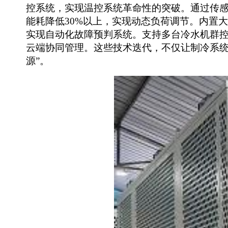
控系统，实现
温控系统革命性的
突破
。
通过传
能耗降低
30%以上
，
实现
动态负荷调节
。
内置大
实现自动化
故障预判系统
。
支持多台冷水机群
云端协同管理
。
这
些
技术迭代，不仅让制冷系
源”。