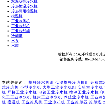
双温双控冷水机
冷热恒温冷水机
冷热两用控温机
模温机
工业冷风机
工业冷却机
工业冷却器
冷却塔
水泵
水箱
版权所有:北京环球联合机电设
销售服务专线:+86-10-6143-0
本站关键词：
螺杆冷水机组
低温螺杆冷冻机组
开放式
式冷冻机
小型冷水机
大型工业冷水机组
实验室冷水机
机
焊接工业冷水机
电镀工业冷水机
喷涂工业冷水机
印
化工工业冷水机
机床工业冷水机
养殖业冷水机
工业冷
机
模温机
工业冷风机
工业冷却机
工业冷却器
冷却塔