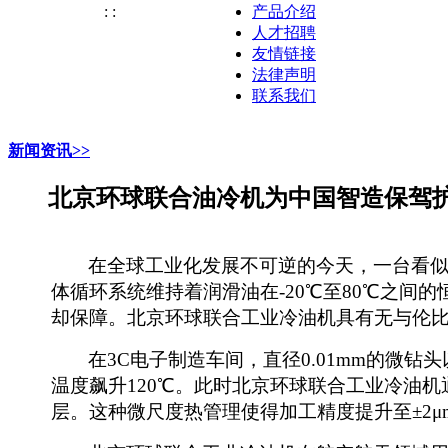
:
:
产品介绍
人才招聘
友情链接
法律声明
联系我们
新闻资讯>>
北京环球联合油冷机为中国智造保驾
在全球工业化发展不可逆的今天
，一台看
体
循环系统维持着润滑油在
-20℃至80℃之间
却保障。
北京环球联合工业冷油机具有无与伦
在
3C电子制造车间，直径0.01mm的微钻
温度飙升
120℃。此时
北京环球联合工业
冷油机
层。这种微尺度热管理使得加工精度提升至
±2