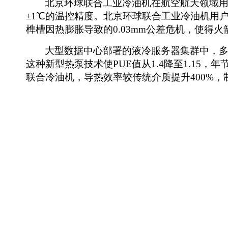
北京环球联合工业冷油机在
航空航天领域
±1℃的温控精度。
北京环球联合工业冷油机用
榫槽因热膨胀导致的
0.03mm公差危机，使
得
火
大型数据中心部署的液冷服务器集群中，
这种新型热泵技术使PUE值从1.4降至1.15，
联合
冷油机，导热效率较传统介质提升
400%