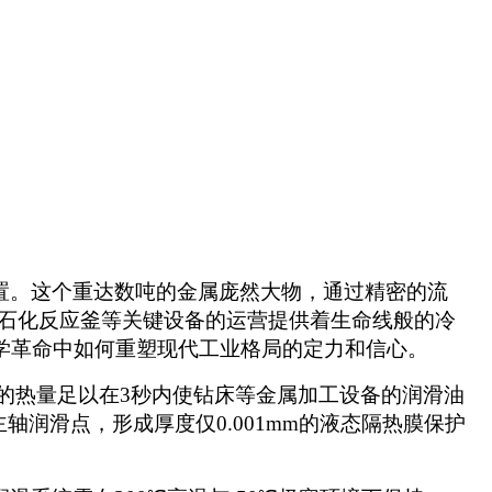
置。这个重达数吨的金属庞然大物，通过精密的
流
石化反应釜等关键设备
的运营
提供着生命线般的冷
学革命
中
如何重塑现代工业格局
的定力和信心
。
生的热量足以在3秒内使
钻床等金属加工设备的
润滑油
主轴润滑点，形成厚度仅0.001mm的液态隔热
膜保护