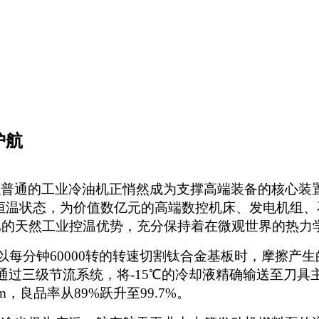
护航
似普通的
工业冷油机
正悄然成为支撑高端装备的核心装
的恒温状态，为价值
数
亿元的
高端
数控机床、发电机组、
比的天然工业控温优势，充分保持着在
微观世界的热力
头以每分钟60000转的转速切割钛合金基板时，摩擦产
通过三级节流系统，将
-15℃的冷却液精确输送至刀具
μm，良品率从89%跃升至99.7%。