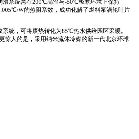
润滑系统需在
200℃高温与-50℃极寒环境下保持
0.005℃/W的热阻系数，成功化解了
燃料泵
涡轮叶片
收系统，
可
将废热转化为
85℃热水供给园区采暖。
排放。更惊人的是，采用纳米流体冷媒的新一代
北京环球