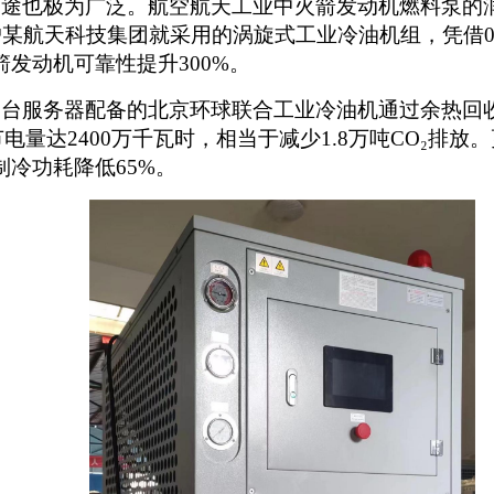
用途也极为广泛。航空航天工业中
火箭发动机燃料泵的
户
某航天科技集团
就
采用的
涡旋式工业
冷油机组，凭借
箭发动机可靠性提升
300%。
多台
服务器配备的
北京环球联合工业
冷油机通过余热回
年节电量达2400万千瓦时，相当于减少1.8万吨CO₂
，制冷功耗降低65%。