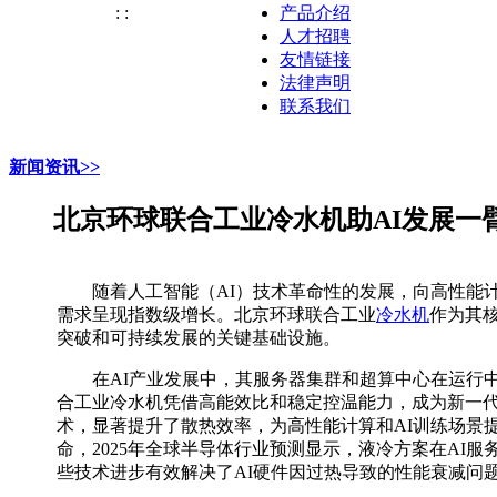
:
:
产品介绍
人才招聘
友情链接
法律声明
联系我们
新闻资讯>>
北京环球联合工业冷水机助AI发展一
随着人工智能（
AI）技术
革命性的发展，
向高性能
需求
呈现
指数级增长。
北京环球联合工业
冷水机
作为
其
突破和可持续发展的关键基础设施。
在
AI产业发展中，其
服务器集群和超算中心在运行
合工业冷水机
凭借高能效比和稳定控温能力，成为新一
术，显著提升了散热效率，为高性能计算和
AI训练场景
命，
2025年全球半导体行业预测显示，液冷方案在AI服
些技术进步有效解决了AI硬件因过热导致的性能衰减问